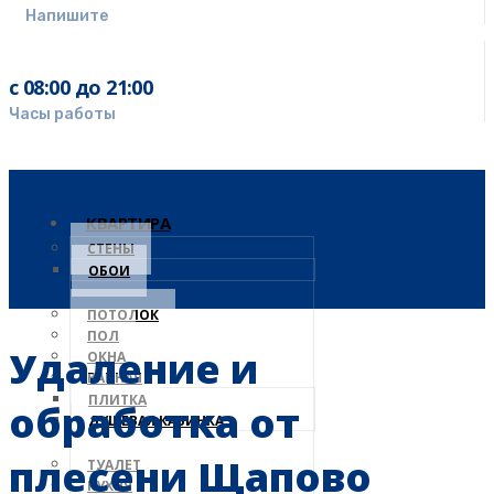
Напишите
с 08:00 до 21:00
Часы работы
КВАРТИРА
СТЕНЫ
ОБОИ
ПОТОЛОК
ПОЛ
Удаление и
ОКНА
ВАННАЯ
ПЛИТКА
обработка от
ДУШЕВАЯ КАБИНКА
плесени Щапово
ТУАЛЕТ
КУХНЯ