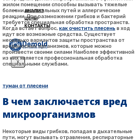
жилом помещении способны вызывать тяжелые
АНАЛИЗ
болезни дыхательных путей и аллергические
реакции. При размножении грибков и бактерий
ЦЕНЫ
требуется специальная обработка пространств.
КОНТАКТЫ
Когда встает вопрос,
как очистить плесень
в ход
идут все возможные средства. Существует
несколько вариантов защиты пространства от
вредоносных организмов, которые можно
произвести своими силами Наиболее эффективной
из них является профессиональная обработка
X
специальными службами.
Новые технологии в борьбе с грибком и плесенью
туман от плесени
В чем заключается вред
микроорганизмов
Некоторые виды грибков, попадая в дыхательные
пути, могут вызывать отравления, респираторные