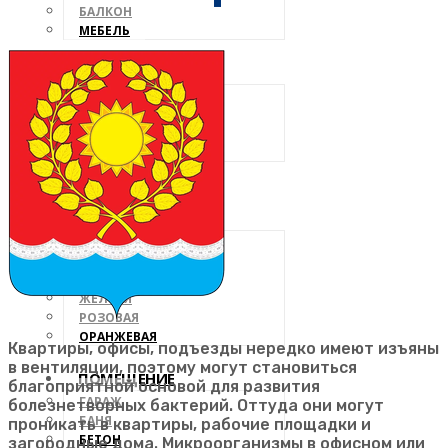
БАЛКОН
МЕБЕЛЬ
ДОМ
КРЫША
ПОДВАЛ
СТЕНЫ
ПОЛ
ДЕРЕВО
ВИДЫ
ЧЕРНАЯ
БЕЛАЯ
ЗЕЛЕНАЯ
ЖЕЛТАЯ
РОЗОВАЯ
ОРАНЖЕВАЯ
Квартиры, офисы, подъезды нередко имеют изъяны
в вентиляции, поэтому могут становиться
ПОМЕЩЕНИЕ
благоприятной основой для развития
ГАРАЖ
болезнетворных бактерий. Оттуда они могут
БАНЯ
проникать в квартиры, рабочие площадки и
БЕТОН
загородные дома. Микроорганизмы в офисном или