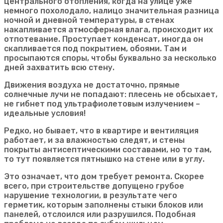
центрального отопления, когда на улице уже
немного похолодало, налицо значительная разница
ночной и дневной температуры, в стенах
накапливается атмосферная влага, происходит их
отпотевание. Проступает конденсат, иногда он
скапливается под покрытием, обоями. Там и
просыпаются споры, чтобы буквально за несколько
дней захватить всю стену.
Движения воздуха не достаточно, прямые
солнечные лучи не попадают: плесень не обсыхает,
не гибнет под ультрафиолетовым излучением –
идеальные условия!
Редко, но бывает, что в квартире и вентиляция
работает, и за влажностью следят, и стены
покрыты антисептическими составами, но то там,
то тут появляется пятнышко на стене или в углу.
Это означает, что дом требует ремонта. Скорее
всего, при строительстве допущено грубое
нарушение технологии, в результате чего
герметик, которым заполнены стыки блоков или
панелей, отслоился или разрушился. Подобная