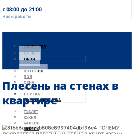
с 08:00 до 21:00
Часы работы
КВАРТИРА
СТЕНЫ
ОБОИ
ПОТОЛОК
ПОЛ
Плесень на стенах в
ОКНА
ВАННАЯ
ПЛИТКА
квартире
ДУШЕВАЯ КАБИНКА
ТУАЛЕТ
КУХНЯ
БАЛКОН
ПОЧЕМУ
МЕБЕЛЬ