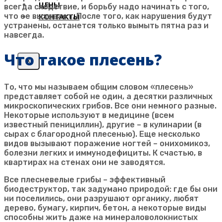
ЦЕНЫ
всегда следствие, и борьбу надо начинать с того,
что ее вызывает. После того, как нарушения будут
КОНТАКТЫ
устранены, останется только вымыть пятна раз и
навсегда.
Что такое плесень?
X
То, что мы называем общим словом «плесень»
представляет собой не один, а десятки различных
микроскопических грибов. Все они немного разные.
Некоторые используют в медицине (всем
известный пенициллин), другие – в кулинарии (в
сырах с благородной плесенью). Еще несколько
видов вызывают поражение ногтей – онихомикоз,
болезни легких и иммунодефициты. К счастью, в
квартирах на стенах они не заводятся.
Все плесневелые грибы – эффективный
биодеструктор, так задумано природой: где бы они
ни поселились, они разрушают органику, любят
дерево, бумагу, кирпич, бетон, а некоторые виды
способны жить даже на минераловолокнистых