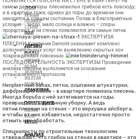
ПОЯВЛЯЕТСЯ ПЛЕСЕНЬ НА СТЕНЕ В КВАРТИРЕ?
На
самом деле, споры плесневелых грибков есть повсюду,
ДОМ
и в квартире тоже, однако до поры до времени они
КРЫША
находятся в спящем состоянии. Попав в благоприятные
ПОДВАЛ
условия – тепло, мало солнца и влажно – споры
СТЕНЫ
прорастают, и на стенах появляются эти самые пятна.
ПОЛ
ЭКСПЕРТИЗА
ПЛЕСЕНИ
Компания Demold оказывает комплекс
ДЕРЕВО
дополнительных услуг по выявлению скрытых зон
ВИДЫ
поврежденных плесенью.
ЧЕРНАЯ
ПОСЛЕДОВАТЕЛЬНОСТЬ ЭКСПЕРТИЗЫ
Проведение
БЕЛАЯ
анализа плесени выполняется на основании
ЗЕЛЕНАЯ
установленного протокола.
ЖЕЛТАЯ
РОЗОВАЯ
Неприятный запах, пятна, осыпание штукатурки,
ОРАНЖЕВАЯ
деформация обоев – в квартире появилась плесень.
Иногда борьба с ней затягивается на годы,
ПОМЕЩЕНИЕ
превращаясь в рутинную уборку. А ведь
пятна плесени на стенах – это верхушка айсберга,
ГАРАЖ
и чтобы от них избавиться, недостаточно просто
БАНЯ
отмыть или обработать.
БЕТОН
Специалисты по строительным технологиям
АНАЛИЗ
утверждают, что грибок на стенах в квартире – это