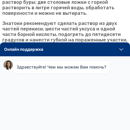
раствор буры: две столовые ложки с горкой
растворить в литре горячей воды, обработать
поверхности и можно не вытирать.
Знатоки рекомендуют сделать раствор из двух
частей перекиси, шести частей уксуса и одной
части борной кислоты, подогреть до пятидесяти
градусов и нанести губкой на пораженные участки.
Нужно подождать час, после чего смыть влажной
тряпкой.
Кроме того, для уничтожения плесени используют
радикальные средства – известь, медный купорос,
и довольно мягкие — фурацилин и даже масло
чайного дерева.
Если в доме дети, то от средств с сильным
неприятным запахом или токсичных лучше
отказаться (то есть бура, бытовая химия с хлором,
купорос, известь и нашатырь не подходят). Тогда
на помощь придут эфирные масла – относительно
безопасный и натуральный способ. Масло чайного
дерева обладает мощными фунгицидными
свойствами, губительно для любой плесени и