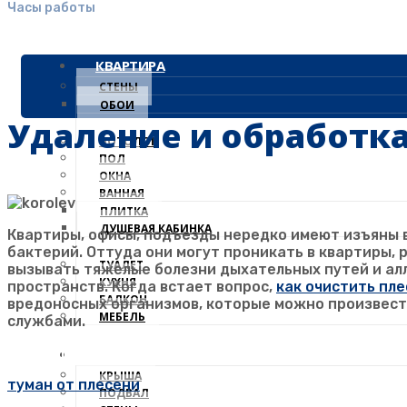
Часы работы
КВАРТИРА
СТЕНЫ
ОБОИ
Удаление и обработка
ПОТОЛОК
ПОЛ
ОКНА
ВАННАЯ
ПЛИТКА
ДУШЕВАЯ КАБИНКА
Квартиры, офисы, подъезды нередко имеют изъяны в
бактерий. Оттуда они могут проникать в квартиры,
ТУАЛЕТ
вызывать тяжелые болезни дыхательных путей и ал
КУХНЯ
пространств. Когда встает вопрос,
как очистить пле
БАЛКОН
вредоносных организмов, которые можно произвест
МЕБЕЛЬ
службами.
Новые технологии в борьбе с грибком и плесенью
ДОМ
КРЫША
туман от плесени
ПОДВАЛ