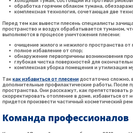
холодный туман, состоящий из противогрибков
обработка горячим облаком тумана, обеззара
комплексная технология, сочетающая две техн
Перед тем как вывести плесень специалисты зачищ
пространство и воздух обрабатывается туманом, чт
выполняются в процессе уничтожения плесени:
очищение жилого и нежилого пространства от 
полное избавление от спор;
обнаружение первопричины возникновения про
глубокая чистка поверхностей для окончательн
комплексная уборка помещения и утилизация м
Так
как избавиться от плесени
достаточно сложно, 
дополнительные профилактические работы. После 
пространства. Они расскажут, как препятствовать 
скорректировать отопление в доме, избавиться от н
придется произвести частичный косметический ремо
Команда профессионалов