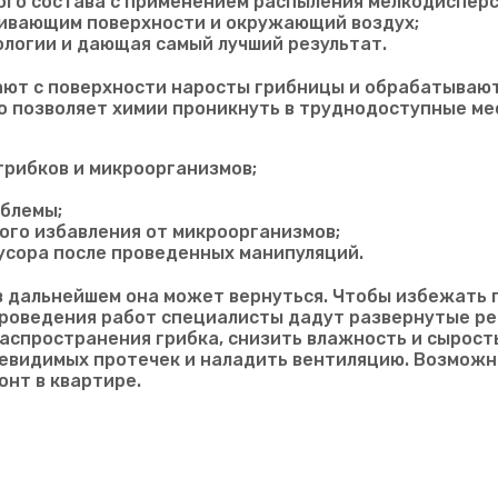
ого состава с применением распыления мелкодиспер
живающим поверхности и окружающий воздух;
ологии и дающая самый лучший результат.
ают с поверхности наросты грибницы и обрабатывают
о позволяет химии проникнуть в труднодоступные мес
грибков и микроорганизмов;
блемы;
ого избавления от микроорганизмов;
усора после проведенных манипуляций.
в дальнейшем она может вернуться. Чтобы избежать 
проведения работ специалисты дадут развернутые р
распространения грибка, снизить влажность и сырост
евидимых протечек и наладить вентиляцию. Возможно,
нт в квартире.