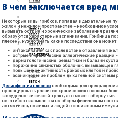
СТЕНЫ
В чем заключается вред 
ПОЛ
ДЕРЕВО
Некоторые виды грибков, попадая в дыхательные пу
ВИДЫ
жилом и нежилом пространстве – необходимое услов
ЧЕРНАЯ
вызывать острые и хронические заболевания различ
БЕЛАЯ
образуются характерные вспенивания. Грибница пор
ЗЕЛЕНАЯ
плесень, нужно знать какие последствия она может
ЖЕЛТАЯ
РОЗОВАЯ
интоксикация как последствие отравления жел
ОРАНЖЕВАЯ
острые и хронические аллергические реакции –
дерматологические, ревматизм и болезни суста
ПОМЕЩЕНИЕ
поражение слизистых оболочек, вызывающее гл
повышенная активность раковых клеток и пров
ГАРАЖ
возникновение проблем дыхательной системы р
БАНЯ
БЕТОН
Дезинфекция плесени
необходима для прекращения 
провоцировать развитие хронических головных боле
АНАЛИЗ
желудочно-кишечный тракт, это может обернуться 
ЦЕНЫ
негативно сказывается на общем физическом состоя
КОНТАКТЫ
астматиков, пожилых и людей с пониженным иммуни