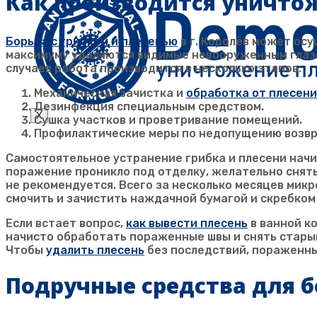
Как производится уничто
Борьба с грибком и плесенью
в г.
Королёв
может осущ
максимуму удаляются видимые невооруженным глазо
случаев работа производится в несколько этапов:
Механическая зачистка и
обработка от плесени
Дезинфекция специальным средством.
X
Сушка участков и проветривание помещений.
Профилактические меры по недопущению возв
Самостоятельное устранение грибка и плесени начи
поражение проникло под отделку, желательно снять
не рекомендуется. Всего за несколько месяцев мик
смочить и зачистить наждачной бумагой и скребком
Если встает вопрос,
как вывести плесень
в ванной к
начисто обработать пораженные швы и снять стары
Чтобы
удалить плесень
без последствий, пораженны
Подручные средства для б