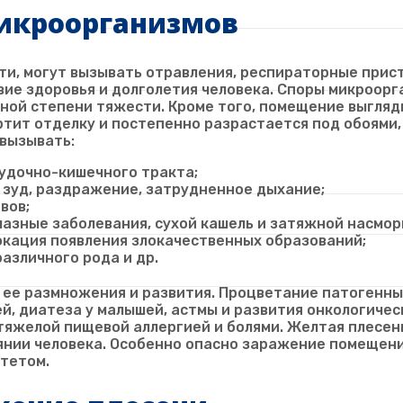
микроорганизмов
ти, могут вызывать отравления, респираторные прист
ие здоровья и долголетия человека. Споры микроорга
ной степени тяжести. Кроме того, помещение выгляд
тит отделку и постепенно разрастается под обоями, 
 вызывать:
удочно-кишечного тракта;
 зуд, раздражение, затрудненное дыхание;
вов;
азные заболевания, сухой кашель и затяжной насмор
окация появления злокачественных образований;
азличного рода и др.
ее размножения и развития. Процветание патогенны
й, диатеза у малышей, астмы и развития онкологичес
тяжелой пищевой аллергией и болями. Желтая плесен
нии человека. Особенно опасно заражение помещений
тетом.