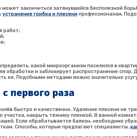
 может закончиться затянувшейся бесполезной борьб
ь
устранение грибка и плесени
профессионалам. Подо
я работ;
й;
е;
пределить, какой микроорганизм поселился в кварти
ля обработки и заблокирует распространение спор. 
ить ее. Подобными методами можно значительно усуг
 с первого раза
ролёв
быстро и качественно. Удаление плесени не тр
 участка, накрыть технику пленкой. В ванной комна
чашей. Если обрабатывается балкон, необходимо убр
сткам. Способы, которые предлагают специалисты,
ка