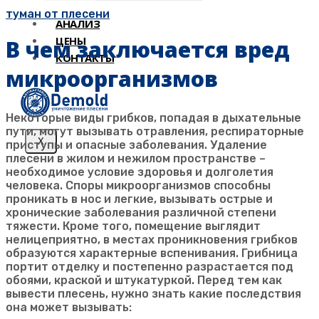
туман от плесени
АНАЛИЗ
ЦЕНЫ
В чем заключается вред
КОНТАКТЫ
микроорганизмов
Некоторые виды грибков, попадая в дыхательные
пути, могут вызывать отравления, респираторные
X
приступы и опасные заболевания. Удаление
плесени в жилом и нежилом пространстве –
необходимое условие здоровья и долголетия
человека. Споры микроорганизмов способны
проникать в нос и легкие, вызывать острые и
хронические заболевания различной степени
тяжести. Кроме того, помещение выглядит
нелицеприятно, в местах проникновения грибков
образуются характерные вспенивания. Грибница
портит отделку и постепенно разрастается под
обоями, краской и штукатуркой. Перед тем как
вывести плесень, нужно знать какие последствия
она может вызывать: