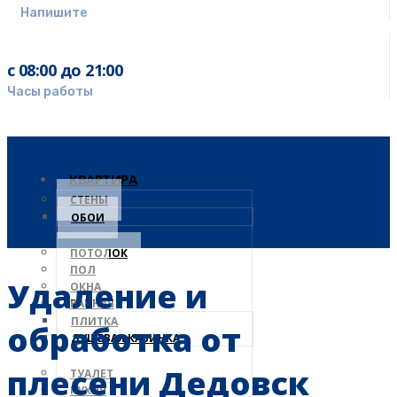
Напишите
с 08:00 до 21:00
Часы работы
КВАРТИРА
СТЕНЫ
ОБОИ
ПОТОЛОК
ПОЛ
Удаление и
ОКНА
ВАННАЯ
ПЛИТКА
обработка от
ДУШЕВАЯ КАБИНКА
плесени Дедовск
ТУАЛЕТ
КУХНЯ