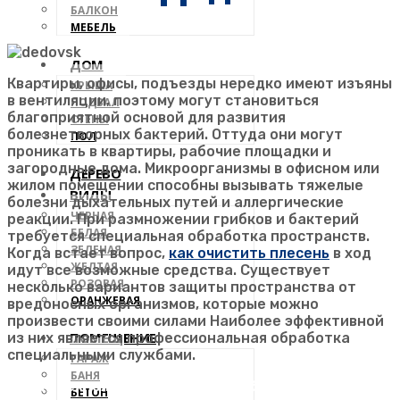
БАЛКОН
МЕБЕЛЬ
ДОМ
Квартиры, офисы, подъезды нередко имеют изъяны
КРЫША
в вентиляции, поэтому могут становиться
ПОДВАЛ
благоприятной основой для развития
СТЕНЫ
болезнетворных бактерий. Оттуда они могут
ПОЛ
проникать в квартиры, рабочие площадки и
загородные дома. Микроорганизмы в офисном или
ДЕРЕВО
жилом помещении способны вызывать тяжелые
ВИДЫ
болезни дыхательных путей и аллергические
ЧЕРНАЯ
реакции. При размножении грибков и бактерий
БЕЛАЯ
требуется специальная обработка пространств.
ЗЕЛЕНАЯ
Когда встает вопрос,
как очистить плесень
в ход
ЖЕЛТАЯ
идут все возможные средства. Существует
РОЗОВАЯ
несколько вариантов защиты пространства от
ОРАНЖЕВАЯ
вредоносных организмов, которые можно
произвести своими силами Наиболее эффективной
ПОМЕЩЕНИЕ
из них является профессиональная обработка
специальными службами.
ГАРАЖ
БАНЯ
Новые технологии в борьбе с грибком и плесенью
БЕТОН